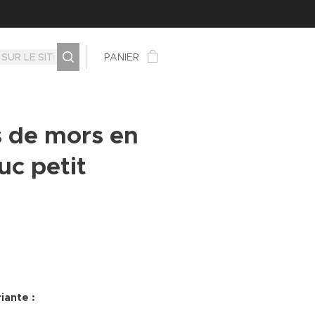
PANIER
s de mors en
uc petit
iante :