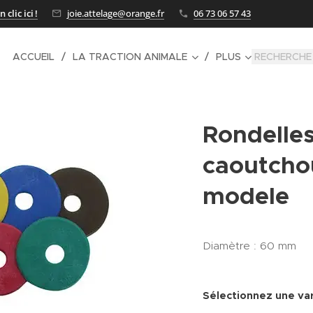
clic ici !
joie.attelage@orange.fr
06 73 06 57 43
ACCUEIL
LA TRACTION ANIMALE
PLUS
Rondelle
caoutcho
modele
Diamètre : 60 mm
Sélectionnez une var