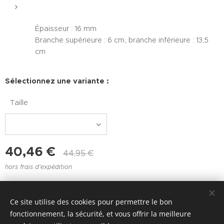
Épaisseur : 16 mm
Branche supérieure : 6 cm, branche inférieure : 13,5
cm
Sélectionnez une variante :
Taille
40,46
€
44,95
€
hors frais d'expédition
Ce site utilise des cookies pour permettre le bon
Joie de l'attelage - Valbelette 48400 FLORAC TROIS RIVIÈRES
fonctionnement, la sécurité, et vous offrir la meilleure
- +33 4 66 45 07 19 ou +33 6 73 06 57 43