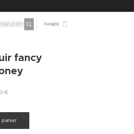
PANIER
uir fancy
oney
00
€
 panier