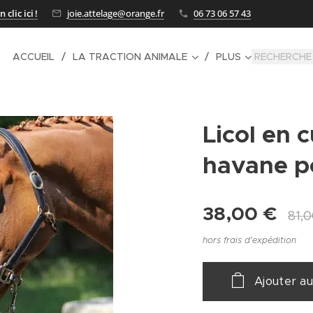
clic ici !
joie.attelage@orange.fr
06 73 06 57 43
ACCUEIL
LA TRACTION ANIMALE
PLUS
Licol en c
havane p
38,00
€
81,
hors frais d'expédition
Ajouter au