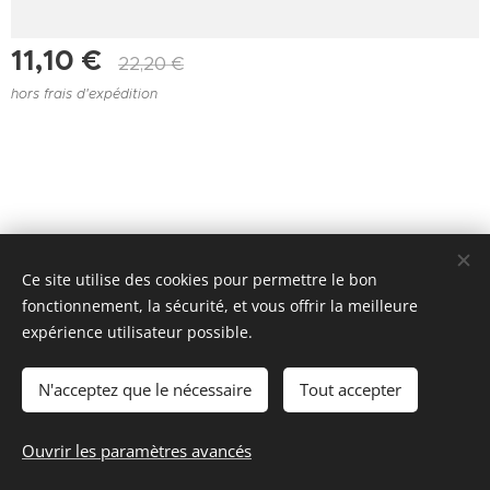
11,10
€
22,20
€
hors frais d'expédition
Ce site utilise des cookies pour permettre le bon
Joie de l'attelage - Valbelette 48400 FLORAC TROIS RIVIÈRES
fonctionnement, la sécurité, et vous offrir la meilleure
- +33 4 66 45 07 19 ou +33 6 73 06 57 43
expérience utilisateur possible.
Cookies
N'acceptez que le nécessaire
Tout accepter
Ajouter au panier
Ouvrir les paramètres avancés