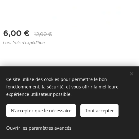
6,00
€
12,00
€
hors frais d'expédition
Ce site utilise des cookies pour permettre le bon
Joie de l'attelage - Valbelette 48400 FLORAC TROIS RIVIÈRES
fonctionnement, la sécurité, et vous offrir la meilleure
- +33 4 66 45 07 19 ou +33 6 73 06 57 43
expérience utilisateur possible.
Cookies
N'acceptez que le nécessaire
Tout accepter
Ajouter au panier
Ouvrir les paramètres avancés