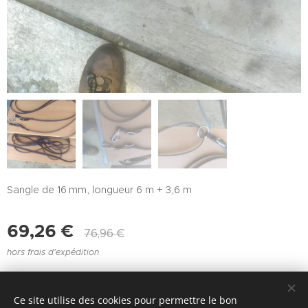
Sangle de 16 mm, longueur 6 m + 3,6 m
69,26
€
76,96
€
hors frais d'expédition
Ce site utilise des cookies pour permettre le bon