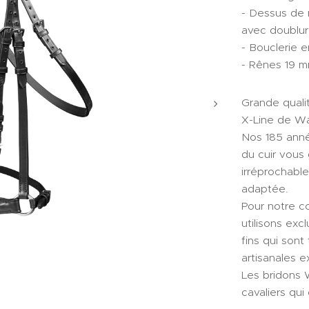
- Dessus de m
avec doublu
- Bouclerie e
- Rênes 19 
Grande qualit
X-Line de W
Nos 185 année
du cuir vous 
irréprochabl
adaptée.
Pour notre co
utilisons exc
fins qui sont
artisanales 
Les bridons 
cavaliers qui 