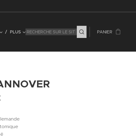
PLUS
PANIER
HANNOVER
t
allemande
atomique
bé