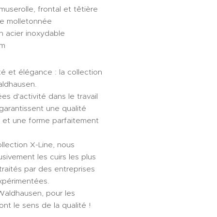
userolle, frontal et têtière
re molletonnée
n acier inoxydable
mm
é et élégance : la collection
aldhausen.
s d'activité dans le travail
garantissent une qualité
e et une forme parfaitement
llection X-Line, nous
lusivement les cuirs les plus
 traités par des entreprises
expérimentées.
Waldhausen, pour les
ont le sens de la qualité !