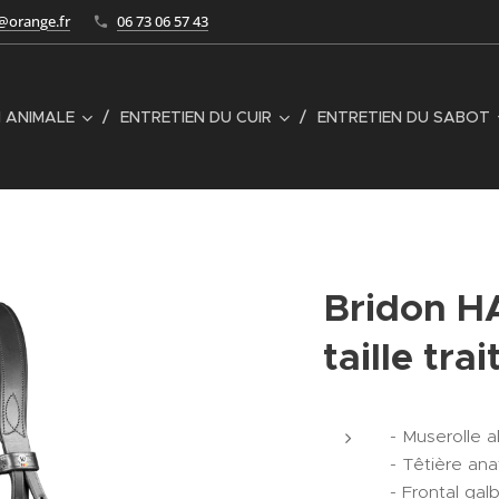
e@orange.fr
06 73 06 57 43
 ANIMALE
ENTRETIEN DU CUIR
ENTRETIEN DU SABOT
Bridon 
taille trai
- Muserolle 
- Têtière an
- Frontal gal