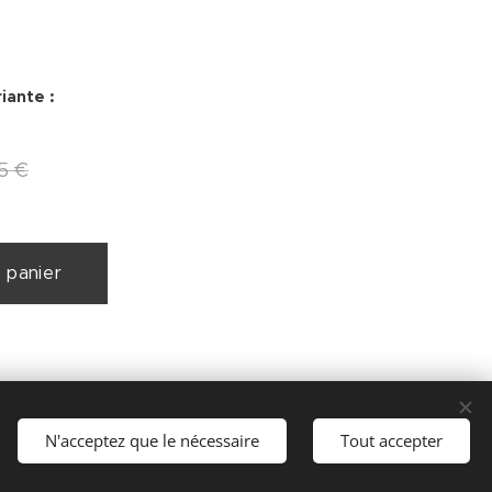
iante :
5
€
 panier
N'acceptez que le nécessaire
Tout accepter
u +33 6 73 06 57 43