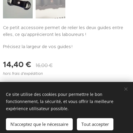
Ce petit accessoire permet de relier les deux guides entre
elles, ce qu'apprécieront les laboureurs !
Précisez la largeur de vos guides !
14,40
€
16,00
€
hors frais d'expédition
Ce site utilise des cookies pour permettre le bon
Joie de l'attelage - Valbelette 48400 FLORAC TROIS RIVIÈRES
fonctionnement, la sécurité, et vous offrir la meilleure
- +33 4 66 45 07 19 ou +33 6 73 06 57 43
expérience utilisateur possible.
Cookies
N'acceptez que le nécessaire
Tout accepter